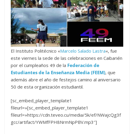
El Instituto Politécnico «
Marcelo Salado Lastra
«, fue
este viernes la sede de las celebraciones en Caibarién
por el cumpleaños 49 de la
Federación de
Estudiantes de la Enseñanza Media (FEEM)
, que
además abre el año de festejos camino al aniversario
50 de esta organización estudiantil.
[sc_embed_player_template1
fileurl=»[sc_embed_player_template1
fileurl=»https://cdn.teveo.cu/media/5k/ef/NWajcQg3f
gcc/artifact/YWMfFPH8NrmNpPBV.mp3″]