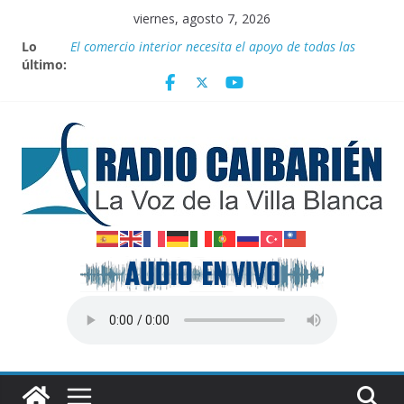
Saltar
viernes, agosto 7, 2026
al
Lo
El comercio interior necesita el apoyo de todas las
contenido
último:
formas de gestión
Juegan el torneo Aguascalientes el GM Elier Miranda
Mesa y el MI Diazmany Otero Acosta
100 con Fidel, ruta juvenil
Recorren federadas de Caibarién la historia local
Medalla de plata para Nélido Manso en la clase snipe
de vela en los Juegos Centroamericanos y del Caribe
Santo Domingo 2026