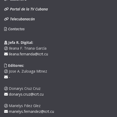
Portal de la TV Cubana
Telecubanacán
Contactos
Jefa R. Digital:
Ileana F. Triana García
ileana.fernanda@icrt.cu
Editores:
Jose A. Zuloaga Mtnez
-
Donarys Cruz Cruz
donarys.cruz@icrt.cu
Marielys Fdez Glez
marielys.fernandez@icrt.cu