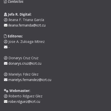
Contactos
Jefa R. Digital:
Ileana F. Triana García
ileana.fernanda@icrt.cu
Editores:
Jose A. Zuloaga Mtnez
-
Donarys Cruz Cruz
donarys.cruz@icrt.cu
Marielys Fdez Glez
marielys.fernandez@icrt.cu
Webmaster:
Roberto Rdguez Glez
robe.rdguez@icrt.cu