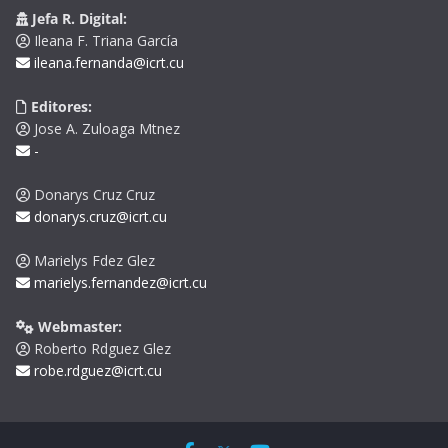
Jefa R. Digital:
Ileana F. Triana García
ileana.fernanda@icrt.cu
Editores:
Jose A. Zuloaga Mtnez
-
Donarys Cruz Cruz
donarys.cruz@icrt.cu
Marielys Fdez Glez
marielys.fernandez@icrt.cu
Webmaster:
Roberto Rdguez Glez
robe.rdguez@icrt.cu