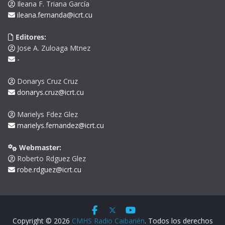
Ileana F. Triana García
ileana.fernanda@icrt.cu
Editores:
Jose A. Zuloaga Mtnez
-
Donarys Cruz Cruz
donarys.cruz@icrt.cu
Marielys Fdez Glez
marielys.fernandez@icrt.cu
Webmaster:
Roberto Rdguez Glez
robe.rdguez@icrt.cu
Copyright © 2026
CMHS Radio Caibarién
. Todos los derechos