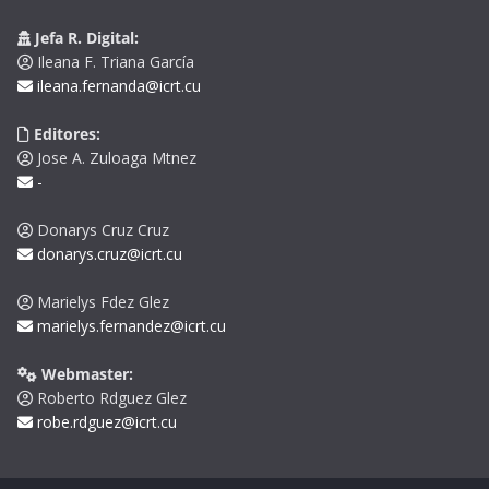
Jefa R. Digital:
Ileana F. Triana García
ileana.fernanda@icrt.cu
Editores:
Jose A. Zuloaga Mtnez
-
Donarys Cruz Cruz
donarys.cruz@icrt.cu
Marielys Fdez Glez
marielys.fernandez@icrt.cu
Webmaster:
Roberto Rdguez Glez
robe.rdguez@icrt.cu