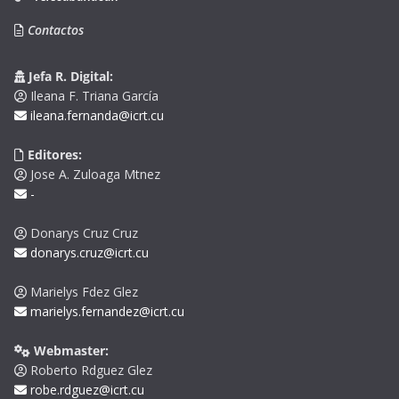
Contactos
Jefa R. Digital:
Ileana F. Triana García
ileana.fernanda@icrt.cu
Editores:
Jose A. Zuloaga Mtnez
-
Donarys Cruz Cruz
donarys.cruz@icrt.cu
Marielys Fdez Glez
marielys.fernandez@icrt.cu
Webmaster:
Roberto Rdguez Glez
robe.rdguez@icrt.cu