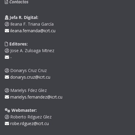
Contactos
Jefa R. Digital:
Ileana F. Triana García
ileana.fernanda@icrt.cu
Editores:
Jose A. Zuloaga Mtnez
-
Donarys Cruz Cruz
donarys.cruz@icrt.cu
Marielys Fdez Glez
marielys.fernandez@icrt.cu
Webmaster:
Roberto Rdguez Glez
robe.rdguez@icrt.cu