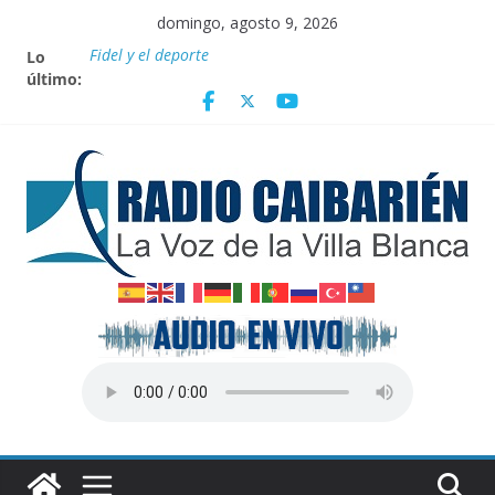
Saltar
domingo, agosto 9, 2026
al
Lo
Fidel y el deporte
contenido
último:
Por el pedraplén en cita con la historia
Vanguardia por 3 años consecutivos
Nuevos beneficios fiscales para impulsar las energías
renovables en Cuba
Nota oficial del Gobierno Provincial de Villa Clara