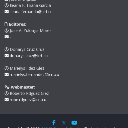
Ileana F. Triana García
ileana.fernanda@icrt.cu
Editores:
Jose A. Zuloaga Mtnez
-
Donarys Cruz Cruz
donarys.cruz@icrt.cu
Marielys Fdez Glez
marielys.fernandez@icrt.cu
Webmaster:
Roberto Rdguez Glez
robe.rdguez@icrt.cu