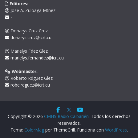
Editores:
Jose A. Zuloaga Mtnez
-
Donarys Cruz Cruz
donarys.cruz@icrt.cu
Marielys Fdez Glez
marielys.fernandez@icrt.cu
Webmaster:
Roberto Rdguez Glez
robe.rdguez@icrt.cu
Copyright © 2026
CMHS Radio Caibarién
. Todos los derechos
reservados.
Tema:
ColorMag
por ThemeGrill. Funciona con
WordPress
.