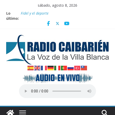
Saltar
sábado, agosto 8, 2026
al
Lo
Fidel y el deporte
contenido
último:
Por el pedraplén en cita con la historia
Vanguardia por 3 años consecutivos
Nuevos beneficios fiscales para impulsar las energías
renovables en Cuba
Nota oficial del Gobierno Provincial de Villa Clara