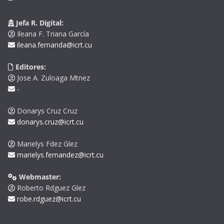
Jefa R. Digital:
Ileana F. Triana García
ileana.fernanda@icrt.cu
Editores:
Jose A. Zuloaga Mtnez
-
Donarys Cruz Cruz
donarys.cruz@icrt.cu
Marielys Fdez Glez
marielys.fernandez@icrt.cu
Webmaster:
Roberto Rdguez Glez
robe.rdguez@icrt.cu