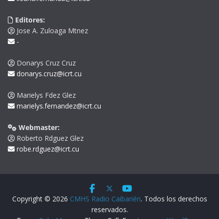
Editores:
Jose A. Zuloaga Mtnez
-
Donarys Cruz Cruz
donarys.cruz@icrt.cu
Marielys Fdez Glez
marielys.fernandez@icrt.cu
Webmaster:
Roberto Rdguez Glez
robe.rdguez@icrt.cu
Copyright © 2026
CMHS Radio Caibarién
. Todos los derechos
reservados.