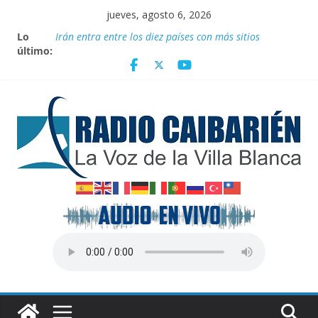
Saltar
jueves, agosto 6, 2026
al
Lo
Irán entra entre los diez países con más sitios
contenido
último:
declarados Patrimonio Mundial por la UNESCO
“Aterrizando” los efectos del calor global
Entrega Movimiento Sin Tierra donativo de
medicamentos
Publican nuevas normas para el reordenamiento del
comercio
Transporte: Nuevas facilidades para importar
vehículos e impulsar la movilidad eléctrica en Cuba