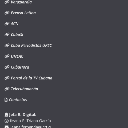
Vanguardia
Prensa Latina
ACN
CubaSí
Cuba Periodistas UPEC
UNEAC
CubaHora
Portal de la TV Cubana
Telecubanacán
Contactos
Jefa R. Digital:
Ileana F. Triana García
ileana.fernanda@icrt.cu