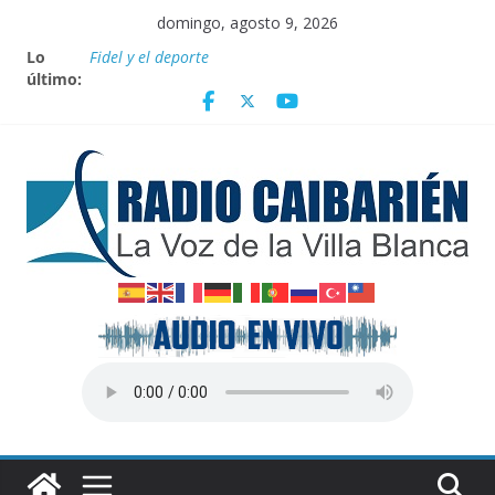
Saltar
domingo, agosto 9, 2026
al
Lo
Fidel y el deporte
contenido
último:
Por el pedraplén en cita con la historia
Vanguardia por 3 años consecutivos
Nuevos beneficios fiscales para impulsar las energías
renovables en Cuba
Nota oficial del Gobierno Provincial de Villa Clara