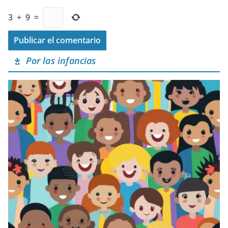
3
+
9
=
Por las infancias