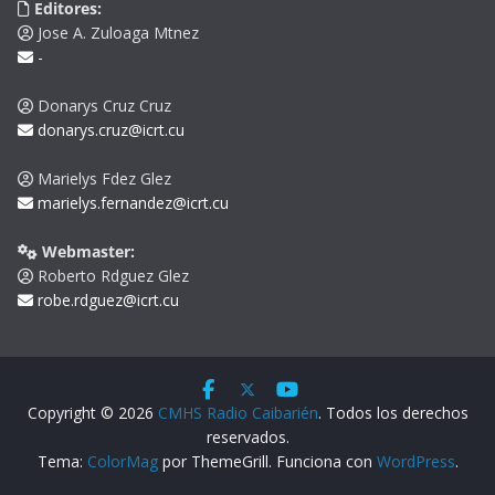
Editores:
Jose A. Zuloaga Mtnez
-
Donarys Cruz Cruz
donarys.cruz@icrt.cu
Marielys Fdez Glez
marielys.fernandez@icrt.cu
Webmaster:
Roberto Rdguez Glez
robe.rdguez@icrt.cu
Copyright © 2026
CMHS Radio Caibarién
. Todos los derechos
reservados.
Tema:
ColorMag
por ThemeGrill. Funciona con
WordPress
.