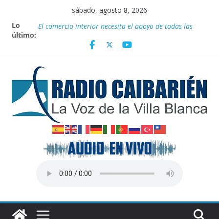
Saltar
sábado, agosto 8, 2026
al
Lo
Nota oficial del Gobierno Provincial de Villa Clara
contenido
último:
El comercio interior necesita el apoyo de todas las
formas de gestión
Juegan el torneo Aguascalientes el GM Elier Miranda
Mesa y el MI Diazmany Otero Acosta
100 con Fidel, ruta juvenil
Nuevos beneficios fiscales para impulsar las energías
renovables en Cuba