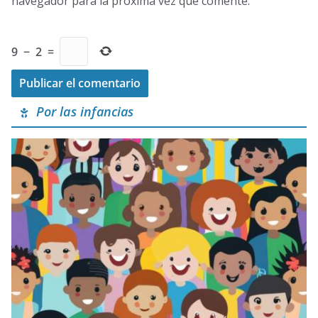
navegador para la próxima vez que comente.
9
−
2
=
Por las infancias