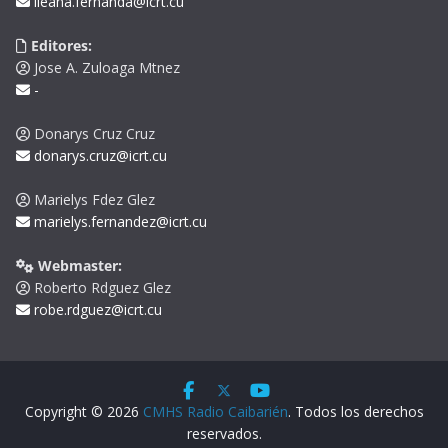
ileana.fernanda@icrt.cu
Editores:
Jose A. Zuloaga Mtnez
-
Donarys Cruz Cruz
donarys.cruz@icrt.cu
Marielys Fdez Glez
marielys.fernandez@icrt.cu
Webmaster:
Roberto Rdguez Glez
robe.rdguez@icrt.cu
Copyright © 2026
CMHS Radio Caibarién
. Todos los derechos
reservados.