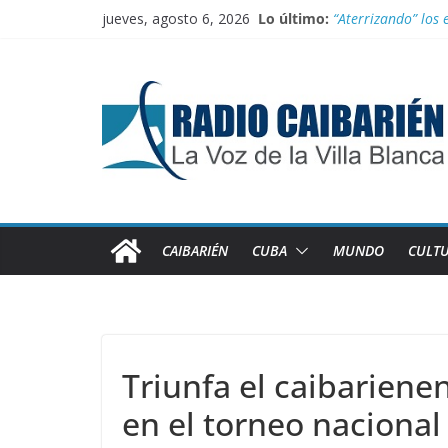
Saltar
jueves, agosto 6, 2026
Lo último:
“Aterrizando” los 
al
Buenos resultados
contenido
Transporte: Nueva
Información oficia
Irán entra entre 
CAIBARIÉN
CUBA
MUNDO
CULT
Triunfa el caibarien
en el torneo naciona