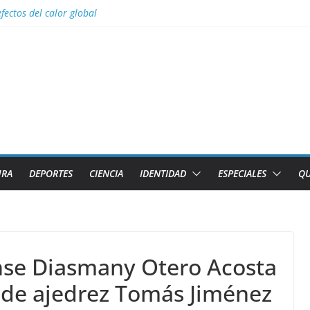
efectos del calor global
 para Lizandra Puentes Pérez en el pentatlón moderno de los Juegos 
s facilidades para importar vehículos e impulsar la movilidad eléctrica
l con nombres de los 2 caibarienenses fallecidos y el lesionado en el 
los diez países con más sitios declarados Patrimonio Mundial por la U
URA
DEPORTES
CIENCIA
IDENTIDAD
ESPECIALES
QU
ense Diasmany Otero Acosta
l de ajedrez Tomás Jiménez