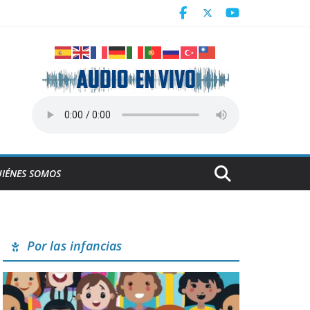
Centroamericanos
 en Cuba
derrumbe de la ESBEC 1, en Remedios
NESCO
IÉNES SOMOS
Por las infancias