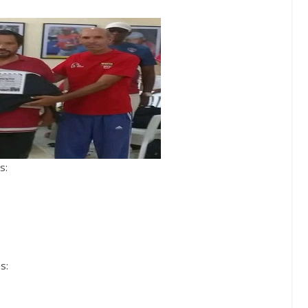
s:
s: