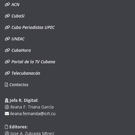
ACN
CubaSí
Cuba Periodistas UPEC
UNEAC
CubaHora
Portal de la TV Cubana
Telecubanacán
Contactos
Jefa R. Digital:
Ileana F. Triana García
ileana.fernanda@icrt.cu
Editores:
Jose A. Zuloaga Mtnez