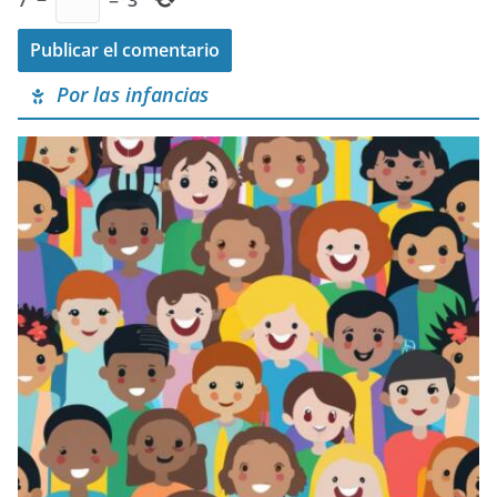
7
−
=
3
Por las infancias