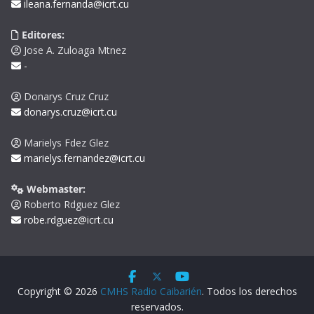
ileana.fernanda@icrt.cu
Editores:
Jose A. Zuloaga Mtnez
-
Donarys Cruz Cruz
donarys.cruz@icrt.cu
Marielys Fdez Glez
marielys.fernandez@icrt.cu
Webmaster:
Roberto Rdguez Glez
robe.rdguez@icrt.cu
Copyright © 2026
CMHS Radio Caibarién
. Todos los derechos
reservados.