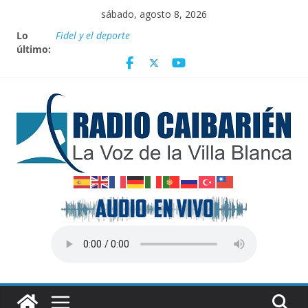
Saltar
sábado, agosto 8, 2026
al
Lo
Fidel y el deporte
contenido
último:
Por el pedraplén en cita con la historia
Vanguardia por 3 años consecutivos
Nuevos beneficios fiscales para impulsar las energías
renovables en Cuba
Nota oficial del Gobierno Provincial de Villa Clara