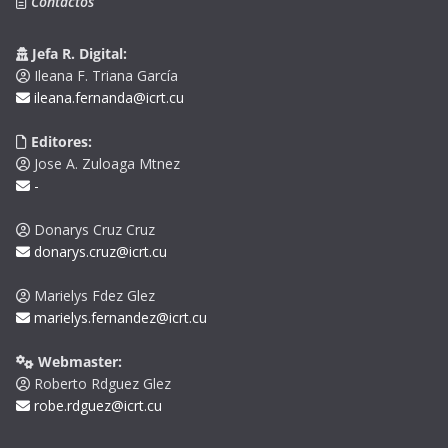
Contactos
Jefa R. Digital:
Ileana F. Triana García
ileana.fernanda@icrt.cu
Editores:
Jose A. Zuloaga Mtnez
-
Donarys Cruz Cruz
donarys.cruz@icrt.cu
Marielys Fdez Glez
marielys.fernandez@icrt.cu
Webmaster:
Roberto Rdguez Glez
robe.rdguez@icrt.cu