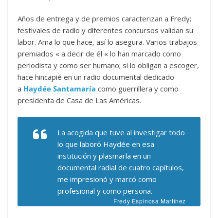
Años de entrega y de premios caracterizan a Fredy;
festivales de radio y diferentes concursos validan su
labor. Ama lo que hace, así lo asegura. Varios trabajos
premiados « a decir de él « lo han marcado como
periodista y como ser humano; si lo obligan a escoger,
hace hincapié en un radio documental dedicado
a
H
aydée Santamaría
como guerrillera y como
presidenta de Casa de Las Américas.
La acogida que tuve al investigar todo
lo que laboró Haydée en esa
institución y plasmarla en un
documental radial de cuatro capítulos,
me impresionó y marcó como
profesional y como persona.
Fredy Espinosa Martínez