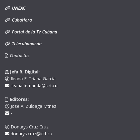
UNEAC
CubaHora
Portal de la TV Cubana
Telecubanacán
Contactos
Jefa R. Digital:
Ileana F. Triana García
ileana.fernanda@icrt.cu
Editores:
Jose A. Zuloaga Mtnez
-
Donarys Cruz Cruz
donarys.cruz@icrt.cu