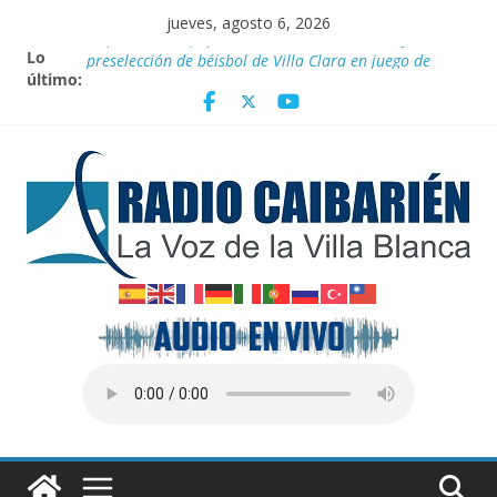
Saltar
jueves, agosto 6, 2026
al
Lo
Empatan los equipos Tiburones de Caibarién y la
contenido
último:
preselección de béisbol de Villa Clara en juego de
preparación
Homenaje a federadas
Innovación desde la base
Agosto: Cuando la Tierra arde y el cielo se oscurece
Canciller cubano denuncia pretexto EEUU para
genocidio contra la isla