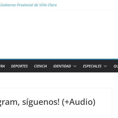
 Gobierno Provincial de Villa Clara
te
 en cita con la historia
 3 años consecutivos
os fiscales para impulsar las energías renovables en Cuba
URA
DEPORTES
CIENCIA
IDENTIDAD
ESPECIALES
QU
gram, síguenos! (+Audio)