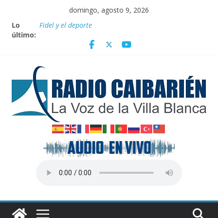
Saltar
domingo, agosto 9, 2026
al
Lo
Fidel y el deporte
contenido
último:
Por el pedraplén en cita con la historia
Vanguardia por 3 años consecutivos
Nuevos beneficios fiscales para impulsar las energías
renovables en Cuba
Nota oficial del Gobierno Provincial de Villa Clara