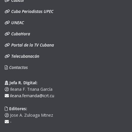
CubaSí
Cuba Periodistas UPEC
UNEAC
CubaHora
Portal de la TV Cubana
Telecubanacán
Contactos
Jefa R. Digital:
Ileana F. Triana García
ileana.fernanda@icrt.cu
Editores:
Jose A. Zuloaga Mtnez
-