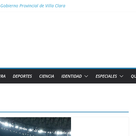
 Gobierno Provincial de Villa Clara
te
 en cita con la historia
 3 años consecutivos
os fiscales para impulsar las energías renovables en Cuba
URA
DEPORTES
CIENCIA
IDENTIDAD
ESPECIALES
QU