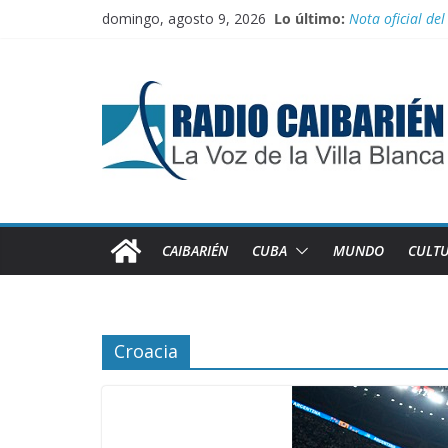
Saltar
domingo, agosto 9, 2026
Lo último:
Nota oficial del
al
Fidel y el depor
contenido
Por el pedraplén
Vanguardia por
Nuevos benefici
CAIBARIÉN
CUBA
MUNDO
CULT
Croacia