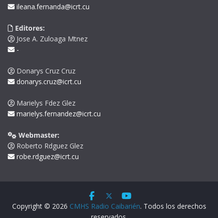
ileana.fernanda@icrt.cu
Editores:
Jose A. Zuloaga Mtnez
-
Donarys Cruz Cruz
donarys.cruz@icrt.cu
Marielys Fdez Glez
marielys.fernandez@icrt.cu
Webmaster:
Roberto Rdguez Glez
robe.rdguez@icrt.cu
Copyright © 2026
CMHS Radio Caibarién
. Todos los derechos
reservados.