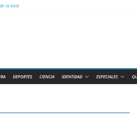
de la base
la Tierra arde y el cielo se oscurece
no denuncia pretexto EEUU para genocidio contra la isla
uipos Tiburones de Caibarién y la preselección de béisbol de Villa Cla
deradas
URA
DEPORTES
CIENCIA
IDENTIDAD
ESPECIALES
QU