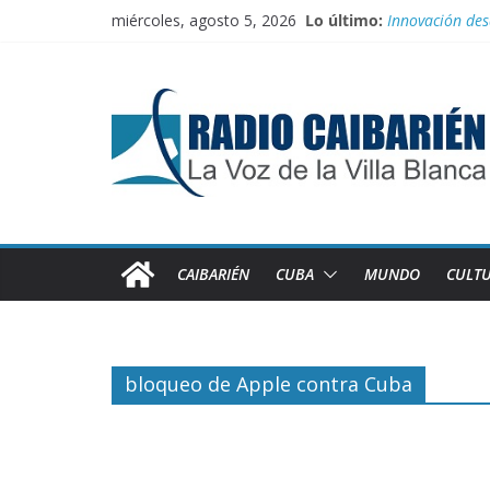
Saltar
miércoles, agosto 5, 2026
Lo último:
Innovación des
al
Agosto: Cuando 
contenido
Canciller cuba
Empatan los eq
Homenaje a fe
CAIBARIÉN
CUBA
MUNDO
CULT
bloqueo de Apple contra Cuba