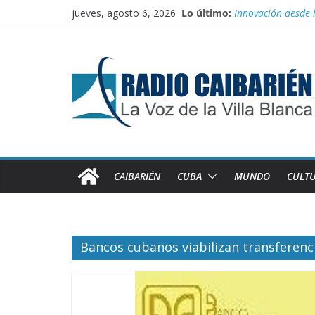
Saltar
jueves, agosto 6, 2026
Lo último:
Innovación desde 
al
Agosto: Cuando la 
contenido
Canciller cubano 
Empatan los equipo
Homenaje a feder
CAIBARIÉN
CUBA
MUNDO
CULT
Bancos cubanos viabilizan transferenc