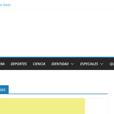
la base
Tierra arde y el cielo se oscurece
denuncia pretexto EEUU para genocidio contra la isla
s Tiburones de Caibarién y la preselección de béisbol de Villa Clara e
adas
URA
DEPORTES
CIENCIA
IDENTIDAD
ESPECIALES
QU
ias