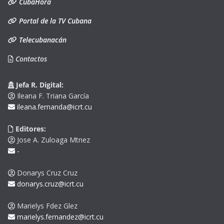
CubaHora
Portal de la TV Cubana
Telecubanacán
Contactos
Jefa R. Digital:
Ileana F. Triana García
ileana.fernanda@icrt.cu
Editores:
Jose A. Zuloaga Mtnez
-
Donarys Cruz Cruz
donarys.cruz@icrt.cu
Marielys Fdez Glez
marielys.fernandez@icrt.cu