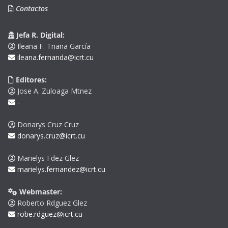
Contactos
Jefa R. Digital:
Ileana F. Triana García
ileana.fernanda@icrt.cu
Editores:
Jose A. Zuloaga Mtnez
-
Donarys Cruz Cruz
donarys.cruz@icrt.cu
Marielys Fdez Glez
marielys.fernandez@icrt.cu
Webmaster:
Roberto Rdguez Glez
robe.rdguez@icrt.cu