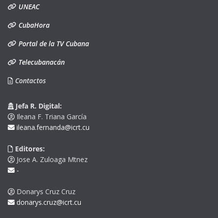
UNEAC
CubaHora
Portal de la TV Cubana
Telecubanacán
Contactos
Jefa R. Digital:
Ileana F. Triana García
ileana.fernanda@icrt.cu
Editores:
Jose A. Zuloaga Mtnez
-
Donarys Cruz Cruz
donarys.cruz@icrt.cu