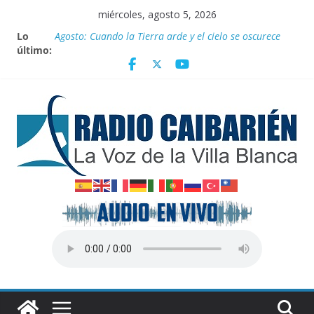
Saltar
miércoles, agosto 5, 2026
al
Lo
Agosto: Cuando la Tierra arde y el cielo se oscurece
contenido
último:
Canciller cubano denuncia pretexto EEUU para
genocidio contra la isla
Empatan los equipos Tiburones de Caibarién y la
preselección de béisbol de Villa Clara en juego de
preparación
Homenaje a federadas
Innovación desde la base