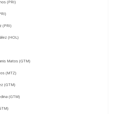
mos (PRI)
PRI)
z (PRI)
zález (HOL)
danis Matos (GTM)
ros (MTZ)
nez (GTM)
edina (GTM)
(GTM)