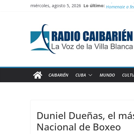
Saltar
miércoles, agosto 5, 2026
Lo último:
Empatan los eq
al
Homenaje a fe
contenido
Innovación des
Agosto: Cuando 
Canciller cuba
CAIBARIÉN
CUBA
MUNDO
CULT
Duniel Dueñas, el más
Nacional de Boxeo