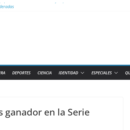
uipos Tiburones de Caibarién y la preselección de béisbol de Villa Cla
deradas
de la base
la Tierra arde y el cielo se oscurece
no denuncia pretexto EEUU para genocidio contra la isla
URA
DEPORTES
CIENCIA
IDENTIDAD
ESPECIALES
QU
 ganador en la Serie