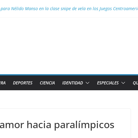
 para Nélido Manso en la clase snipe de vela en los Juegos Centroamer
ior necesita el apoyo de todas las formas de gestión
 Aguascalientes el GM Elier Miranda Mesa y el MI Diazmany Otero Acost
a juvenil
s de Caibarién la historia local
URA
DEPORTES
CIENCIA
IDENTIDAD
ESPECIALES
QU
 amor hacia paralímpicos