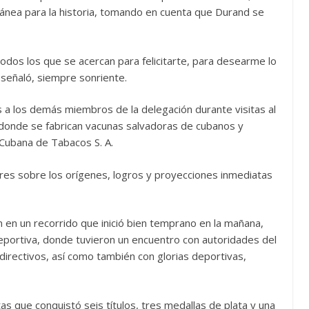
ntánea para la historia, tomando en cuenta que Durand se
dos los que se acercan para felicitarte, para desearme lo
 señaló, siempre sonriente.
as a los demás miembros de la delegación durante visitas al
 donde se fabrican vacunas salvadoras de cubanos y
 Cubana de Tabacos S. A.
eres sobre los orígenes, logros y proyecciones inmediatas
 en un recorrido que inició bien temprano en la mañana,
Deportiva, donde tuvieron un encuentro con autoridades del
directivos, así como también con glorias deportivas,
tas que conquistó seis títulos, tres medallas de plata y una