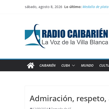
Saltar
sábado, agosto 8, 2026
Lo último:
Medalla de plata
al
El comercio inter
contenido
Juegan el torneo
100 con Fidel, rut
Recorren federada
CAIBARIÉN
CUBA
MUNDO
CULT
Admiración, respeto,
12/09/2024
Tomado de JiT