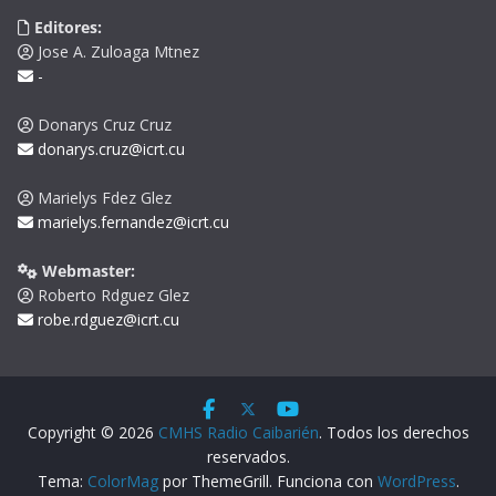
Editores:
Jose A. Zuloaga Mtnez
-
Donarys Cruz Cruz
donarys.cruz@icrt.cu
Marielys Fdez Glez
marielys.fernandez@icrt.cu
Webmaster:
Roberto Rdguez Glez
robe.rdguez@icrt.cu
Copyright © 2026
CMHS Radio Caibarién
. Todos los derechos
reservados.
Tema:
ColorMag
por ThemeGrill. Funciona con
WordPress
.