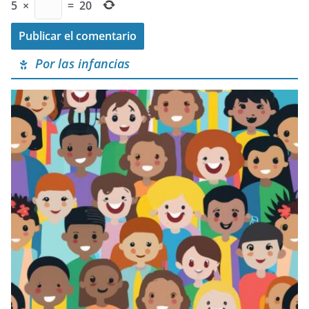
5
×
=
20
Por las infancias