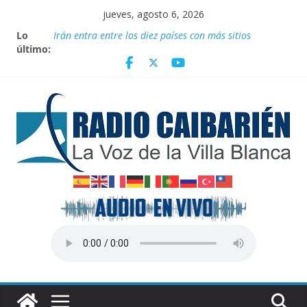
Saltar
jueves, agosto 6, 2026
al
Lo
Irán entra entre los diez países con más sitios
contenido
último:
declarados Patrimonio Mundial por la UNESCO
“Aterrizando” los efectos del calor global
Entrega Movimiento Sin Tierra donativo de
medicamentos
Publican nuevas normas para el reordenamiento del
comercio
Transporte: Nuevas facilidades para importar
vehículos e impulsar la movilidad eléctrica en Cuba