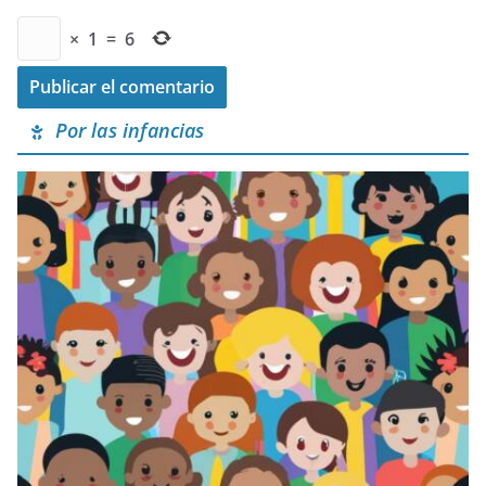
×
1
=
6
Por las infancias