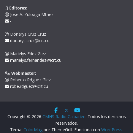
Editores:
Jose A. Zuloaga Mtnez
-
Donarys Cruz Cruz
donarys.cruz@icrt.cu
Marielys Fdez Glez
marielys.fernandez@icrt.cu
Webmaster:
Roberto Rdguez Glez
robe.rdguez@icrt.cu
Copyright © 2026
CMHS Radio Caibarién
. Todos los derechos
reservados.
Tema:
ColorMag
por ThemeGrill. Funciona con
WordPress
.