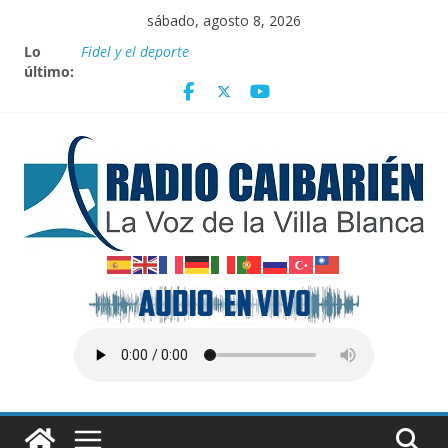
Saltar
sábado, agosto 8, 2026
al
Nota oficial del Gobierno Provincial de Villa Clara
Lo
contenido
Fidel y el deporte
último:
Por el pedraplén en cita con la historia
Vanguardia por 3 años consecutivos
Nuevos beneficios fiscales para impulsar las energías
renovables en Cuba