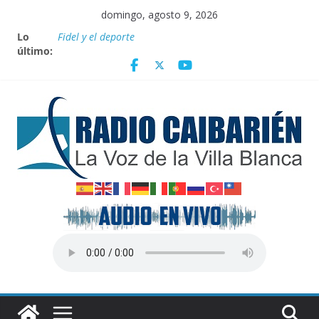
Saltar
domingo, agosto 9, 2026
al
Lo
Fidel y el deporte
contenido
último:
Por el pedraplén en cita con la historia
Vanguardia por 3 años consecutivos
Nuevos beneficios fiscales para impulsar las energías
renovables en Cuba
Nota oficial del Gobierno Provincial de Villa Clara