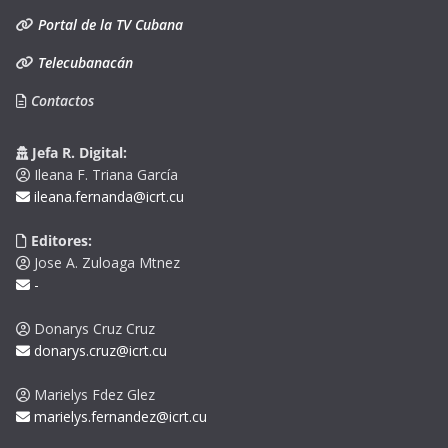
Portal de la TV Cubana
Telecubanacán
Contactos
Jefa R. Digital:
Ileana F. Triana García
ileana.fernanda@icrt.cu
Editores:
Jose A. Zuloaga Mtnez
-
Donarys Cruz Cruz
donarys.cruz@icrt.cu
Marielys Fdez Glez
marielys.fernandez@icrt.cu