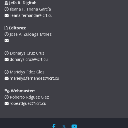
Jefa R. Digital:
Ileana F. Triana García
ileana.fernanda@icrt.cu
Editores:
Jose A. Zuloaga Mtnez
-
Donarys Cruz Cruz
donarys.cruz@icrt.cu
Marielys Fdez Glez
marielys.fernandez@icrt.cu
Webmaster:
Roberto Rdguez Glez
robe.rdguez@icrt.cu