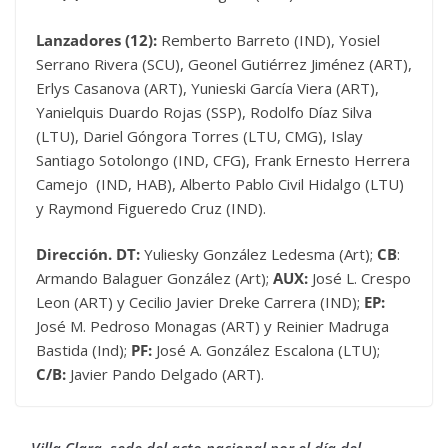
Lanzadores (12):
Remberto Barreto (IND), Yosiel
Serrano Rivera (SCU), Geonel Gutiérrez Jiménez (ART),
Erlys Casanova (ART), Yunieski García Viera (ART),
Yanielquis Duardo Rojas (SSP), Rodolfo Díaz Silva
(LTU), Dariel Góngora Torres (LTU, CMG), Islay
Santiago Sotolongo (IND, CFG), Frank Ernesto Herrera
Camejo (IND, HAB), Alberto Pablo Civil Hidalgo (LTU)
y Raymond Figueredo Cruz (IND).
Dirección. DT:
Yuliesky González Ledesma (Art);
CB
:
Armando Balaguer González (Art);
AUX:
José L. Crespo
Leon (ART) y Cecilio Javier Dreke Carrera (IND);
EP:
José M. Pedroso Monagas (ART) y Reinier Madruga
Bastida (Ind);
PF:
José A. González Escalona (LTU);
C/B:
Javier Pando Delgado (ART).