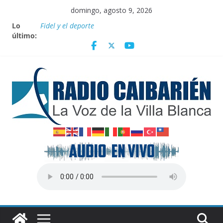
Saltar
domingo, agosto 9, 2026
al
Lo
Fidel y el deporte
contenido
último:
Por el pedraplén en cita con la historia
Vanguardia por 3 años consecutivos
Nuevos beneficios fiscales para impulsar las energías
renovables en Cuba
Nota oficial del Gobierno Provincial de Villa Clara