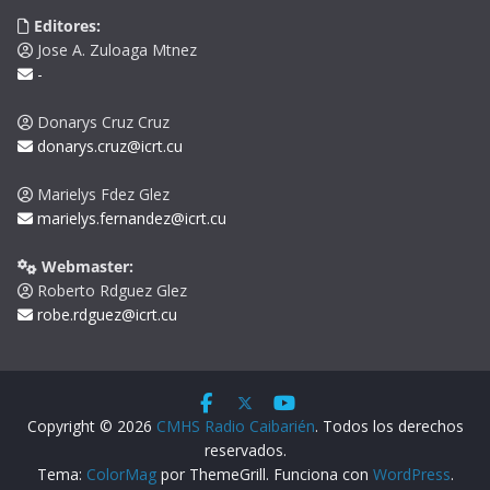
Editores:
Jose A. Zuloaga Mtnez
-
Donarys Cruz Cruz
donarys.cruz@icrt.cu
Marielys Fdez Glez
marielys.fernandez@icrt.cu
Webmaster:
Roberto Rdguez Glez
robe.rdguez@icrt.cu
Copyright © 2026
CMHS Radio Caibarién
. Todos los derechos
reservados.
Tema:
ColorMag
por ThemeGrill. Funciona con
WordPress
.