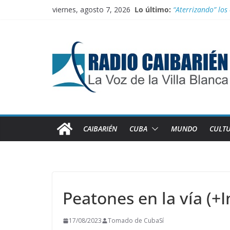
Saltar
viernes, agosto 7, 2026
Lo último:
“Aterrizando” los 
al
Buenos resultado
contenido
Transporte: Nueva
Información ofici
Irán entra entre 
CAIBARIÉN
CUBA
MUNDO
CULT
Peatones en la vía (+I
17/08/2023
Tomado de CubaSí