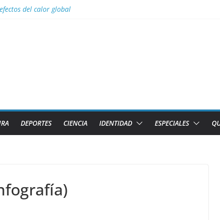
efectos del calor global
s para Lizandra Puentes Pérez en el pentatlón moderno de los Juegos 
s facilidades para importar vehículos e impulsar la movilidad eléctric
al con nombres de los 2 caibarienenses fallecidos y el lesionado en el 
los diez países con más sitios declarados Patrimonio Mundial por la U
URA
DEPORTES
CIENCIA
IDENTIDAD
ESPECIALES
QU
nfografía)