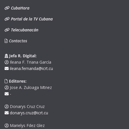
CubaHora
Portal de la TV Cubana
Telecubanacán
Contactos
Jefa R. Digital:
Ileana F. Triana García
ileana.fernanda@icrt.cu
Editores:
Jose A. Zuloaga Mtnez
-
Donarys Cruz Cruz
donarys.cruz@icrt.cu
Marielys Fdez Glez