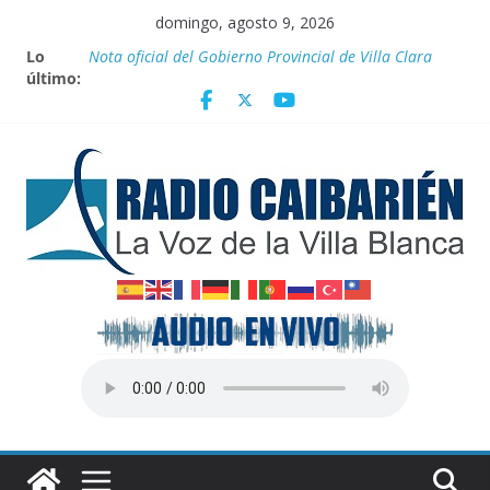
Saltar
domingo, agosto 9, 2026
al
Nuevos beneficios fiscales para impulsar las energías
Lo
contenido
renovables en Cuba
último:
Nota oficial del Gobierno Provincial de Villa Clara
Fidel y el deporte
Por el pedraplén en cita con la historia
Vanguardia por 3 años consecutivos