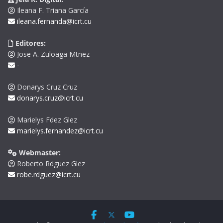
Ileana F. Triana García
ileana.fernanda@icrt.cu
Editores:
Jose A. Zuloaga Mtnez
-
Donarys Cruz Cruz
donarys.cruz@icrt.cu
Marielys Fdez Glez
marielys.fernandez@icrt.cu
Webmaster:
Roberto Rdguez Glez
robe.rdguez@icrt.cu