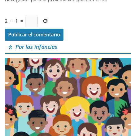
2
−
1
=
Por las infancias