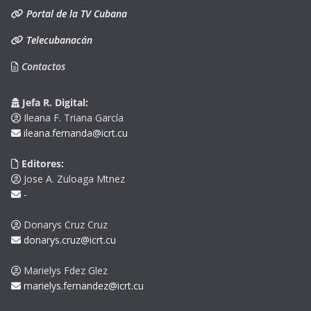
Portal de la TV Cubana
Telecubanacán
Contactos
Jefa R. Digital:
Ileana F. Triana García
ileana.fernanda@icrt.cu
Editores:
Jose A. Zuloaga Mtnez
-
Donarys Cruz Cruz
donarys.cruz@icrt.cu
Marielys Fdez Glez
marielys.fernandez@icrt.cu