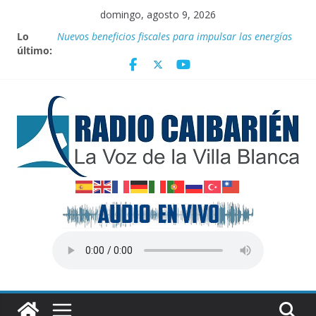
Saltar
domingo, agosto 9, 2026
al
Lo
Nuevos beneficios fiscales para impulsar las energías
contenido
último:
renovables en Cuba
Nota oficial del Gobierno Provincial de Villa Clara
Fidel y el deporte
Por el pedraplén en cita con la historia
Vanguardia por 3 años consecutivos