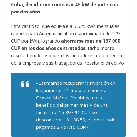
Cuba, decidieron contratar 45 kW de potencia
por dos años.
Esta cantidad, que equivale a 5 625 kWh mensuales,
reporta para Antenas un ahorro aproximado de 1.23
CUP por kWh, logrando
ahorrarse más de 167 000
CUP en los dos años contratados.
Dicho monto
resulta beneficioso para los indicadores de eficiencia
de la empresa y sus trabajadores, resalta el directivo.
«Estimamos recuperar la inversión en
los primeros 11 meses -comenta
Orozco Muñoz-. Ya obtuvimos el
beneficio del primer mes y de una
factura de 15 897.91 CUP se
descontaron 13 108.50; es decir, solo
pagamos 2 451.16 CUP».