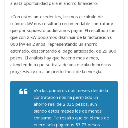
a esta oportunidad para el ahorro financiero.
«Con estos antecedentes, hicimos el cálculo de
cuántos kW nos resultaría recomendable contratar y
que por supuesto pudiéramos pagar. El resultado fue
que con 2 kW podíamos disminuir de la facturación 6
000 kW en 2 años, representando un ahorro
estimado, descontando el pago anticipado, de 29 800
pesos. El análisis hay que hacerlo mes a mes,
atendiendo a que se trata de una escala de precios
progresiva y no a un precio lineal de la energía.
«Ya los primeros dos meses desde la
contratación nos ha permitido un
ahorro real de 2 035 pesos, aun
siendo estos meses los de menos
consumo. Te resalto que en el mes de
enero solo pagamos 53.73 pesos.