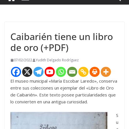
Caibarién tiene un libro
de oro (+PDF)
07/02/2022
Yudith Delgado Rodríguez
El museo municipal «María Escobar Laredo», conserva
entre sus colecciones un ejemplar del «Libro de Oro
de Caibarién». Este texto posee particularidades que
lo convierten en una antigua curiosidad.
S
u
a