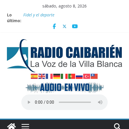
Saltar
sábado, agosto 8, 2026
al
Lo
Fidel y el deporte
contenido
último:
Por el pedraplén en cita con la historia
Vanguardia por 3 años consecutivos
Nuevos beneficios fiscales para impulsar las energías
renovables en Cuba
Nota oficial del Gobierno Provincial de Villa Clara