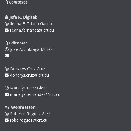
Contactos
Jefa R. Digital:
Ileana F. Triana García
ileana.fernanda@icrt.cu
Editores:
Jose A. Zuloaga Mtnez
-
Donarys Cruz Cruz
donarys.cruz@icrt.cu
Marielys Fdez Glez
marielys.fernandez@icrt.cu
Webmaster:
Roberto Rdguez Glez
robe.rdguez@icrt.cu