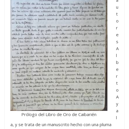
u
t
o
r
e
s
A
l
b
e
r
t
o
A
y
a
Prólogo del Libro de Oro de Caibarién
l
a, y se trata de un manuscrito hecho con una pluma