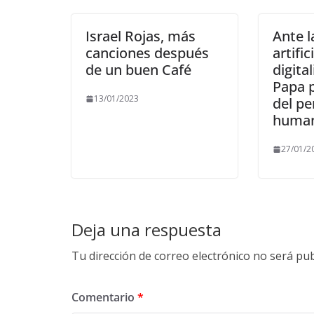
Israel Rojas, más
Ante l
canciones después
artifici
de un buen Café
digital
Papa p
13/01/2023
del p
huma
27/01/2
Deja una respuesta
Tu dirección de correo electrónico no será pub
Comentario
*