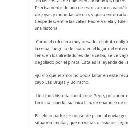
En las costas de Caibarién anclaban los barcos p
Precisamente de uno de estos atracos vandálico
de joyas y monedas de oro, y quiso enterrarlo a
Céspedes, entre las calles Padre Varela y Faler
una historia.
Como el cofre era muy pesado, el pirata obligó 
la ceiba, luego lo decapitó en el lugar del ente
llena, en los alrededores de la ceiba, se ve v
degollado por el pirata. Esta es la leyenda
«¡Claro que el amor no podía faltar en este re
cayo Las Brujas y Borracho.
Una linda historia cuenta que Pepe, pescador
terminó cuando, su única hija, se enamoró de u
El celoso padre se opuso de plano al noviazgo,
situación familiar, que en varias ocasiones llegar