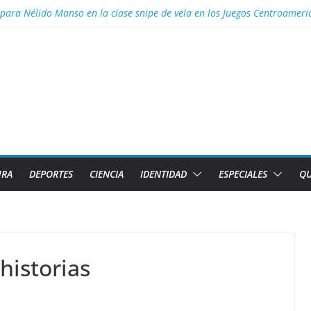
 para Nélido Manso en la clase snipe de vela en los Juegos Centroamer
ior necesita el apoyo de todas las formas de gestión
 Aguascalientes el GM Elier Miranda Mesa y el MI Diazmany Otero Acost
a juvenil
s de Caibarién la historia local
URA
DEPORTES
CIENCIA
IDENTIDAD
ESPECIALES
QU
historias