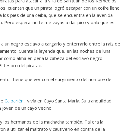
iratas para atacar a la villa de San Juan de los Remedios.
s, cuentan que un pirata logró escapar con un cofre lleno
 los pies de una ceiba, que se encuentra en la avenida
o. Pero espera: no te me vayas a dar pico y pala que es
a un negro esclavo a cargarlo y enterrarlo entre la raíz de
rramiento. Cuenta la leyenda que, en las noches de luna
agar como alma en pena la cabeza del esclavo negro
 de «El tesoro del pirata».
cuento! Tiene que ver con el surgimiento del nombre de
 de
Caibarién
, vivía en Cayo Santa María. Su tranquilidad
n joven de un cayo vecino.
 y los hermanos de la muchacha también. Tal era la
on a utilizar el maltrato y cautiverio en contra de la