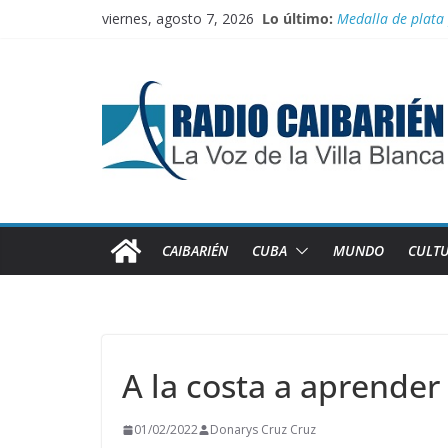
Saltar
viernes, agosto 7, 2026
Lo último:
Medalla de plata
al
El comercio inter
contenido
Juegan el torneo
100 con Fidel, rut
Recorren federada
CAIBARIÉN
CUBA
MUNDO
CULT
A la costa a aprender 
01/02/2022
Donarys Cruz Cruz