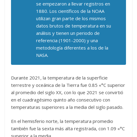
se empezaron a llevar registros en
1880. Los científicos de la NOAA
utilizan gran parte de los mismos
datos brutos de temperatura en su
análisis y tienen un periodo de
referencia (1901-2000) y una
metodología diferentes a los de la
NASA.
Durante 2021, la temperatura de la superficie
terrestre y oceánica de la Tierra fue 0.85 «°C superior
al promedio del siglo XX, con lo que 2021 se convirtió
en el cuadragésimo quinto año consecutivo con
temperaturas superiores a la media del siglo pasado.
En el hemisferio norte, la temperatura promedio
también fue la sexta más alta registrada, con 1.09 «°C
superior a la media.