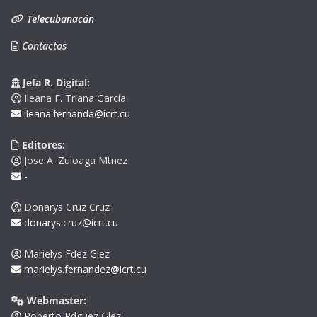
Telecubanacán
Contactos
Jefa R. Digital:
Ileana F. Triana García
ileana.fernanda@icrt.cu
Editores:
Jose A. Zuloaga Mtnez
-
Donarys Cruz Cruz
donarys.cruz@icrt.cu
Marielys Fdez Glez
marielys.fernandez@icrt.cu
Webmaster:
Roberto Rdguez Glez