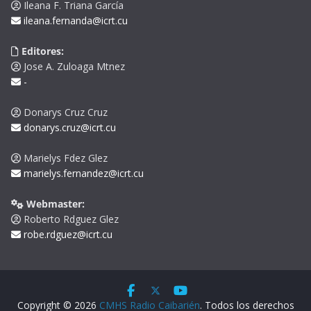
Ileana F. Triana García
ileana.fernanda@icrt.cu
Editores:
Jose A. Zuloaga Mtnez
-
Donarys Cruz Cruz
donarys.cruz@icrt.cu
Marielys Fdez Glez
marielys.fernandez@icrt.cu
Webmaster:
Roberto Rdguez Glez
robe.rdguez@icrt.cu
Copyright © 2026
CMHS Radio Caibarién
. Todos los derechos