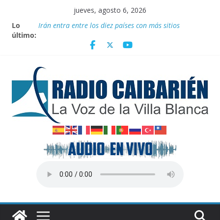
Saltar
jueves, agosto 6, 2026
al
Lo
Irán entra entre los diez países con más sitios
contenido
último:
declarados Patrimonio Mundial por la UNESCO
“Aterrizando” los efectos del calor global
Entrega Movimiento Sin Tierra donativo de
medicamentos
Publican nuevas normas para el reordenamiento del
comercio
Transporte: Nuevas facilidades para importar
vehículos e impulsar la movilidad eléctrica en Cuba