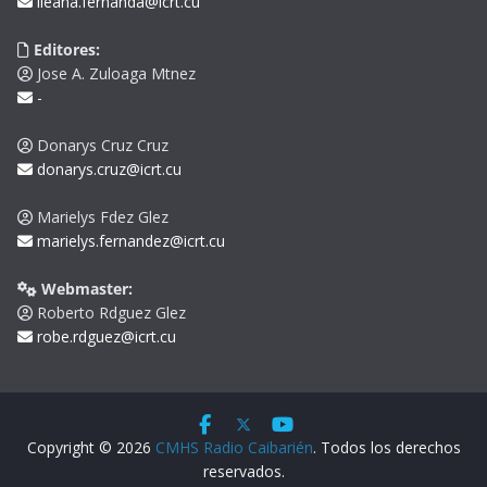
ileana.fernanda@icrt.cu
Editores:
Jose A. Zuloaga Mtnez
-
Donarys Cruz Cruz
donarys.cruz@icrt.cu
Marielys Fdez Glez
marielys.fernandez@icrt.cu
Webmaster:
Roberto Rdguez Glez
robe.rdguez@icrt.cu
Copyright © 2026
CMHS Radio Caibarién
. Todos los derechos
reservados.