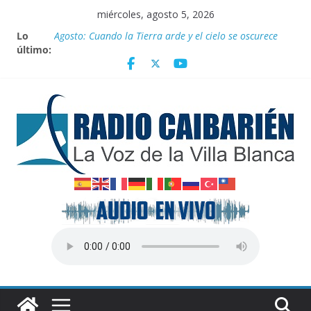
Saltar
miércoles, agosto 5, 2026
al
Lo
Agosto: Cuando la Tierra arde y el cielo se oscurece
contenido
último:
Canciller cubano denuncia pretexto EEUU para
genocidio contra la isla
Empatan los equipos Tiburones de Caibarién y la
preselección de béisbol de Villa Clara en juego de
preparación
Homenaje a federadas
Innovación desde la base