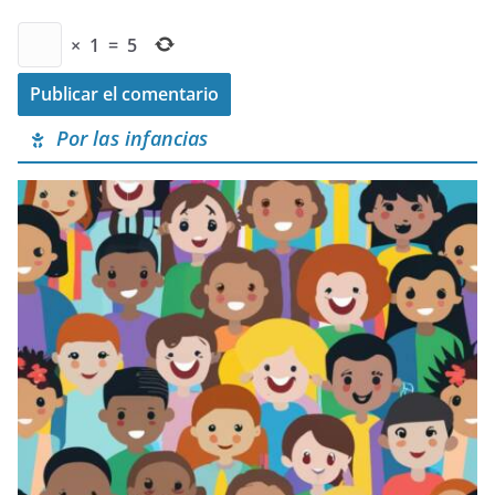
×
1
=
5
Por las infancias