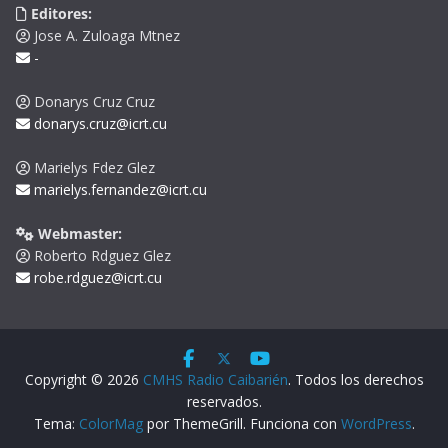
Editores:
Jose A. Zuloaga Mtnez
-
Donarys Cruz Cruz
donarys.cruz@icrt.cu
Marielys Fdez Glez
marielys.fernandez@icrt.cu
Webmaster:
Roberto Rdguez Glez
robe.rdguez@icrt.cu
Copyright © 2026
CMHS Radio Caibarién
. Todos los derechos
reservados.
Tema:
ColorMag
por ThemeGrill. Funciona con
WordPress
.